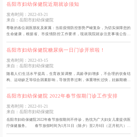
专业大专及以上学历。3、身体要求：身体健康、无传染性或器质性疾病，无
岳阳市妇幼保健院近期就诊须知
药物过敏史，双眼矫正视力1.0以上，仪表端庄，
发布时间：2022-03-21
来自：岳阳市妇幼保健院
尊敬的各位就医朋友及家属：当前疫情防控形势严峻复杂，为切实保障您的
生命健康，根据省、市疫情防控工作要求，现就我院就诊注意事项公告如
下：一、门诊就诊须知：1、如您来医院有以下四种情况中的任意一种，请尽
快到发热门诊就诊，医院发热门诊24小时全天开放。（1）发热（体温
岳阳市妇幼保健院糖尿病一日门诊开班啦！
≥37.3℃）；（2）健康码为“红码”、“黄码”；（3）本人或家属与新冠确诊患
者活动轨迹有重叠或可疑重叠；（4）收到社区/疾控电话或短信通
发布时间：2022-03-15
来自：岳阳市妇幼保健院
随着人们生活水平提高，生育政策调整，高龄孕妇增多，不合理的饮食结
构、运动缺乏等综合因素影响，导致营养过剩，体重增长过快，妊娠期糖尿
病（GDM）患者明显增多。妊娠期糖尿病对母儿危险较大，易发生妊娠期高
血压、胎儿畸形、流产、死胎、巨大儿等并发症，同时也增加孕妇及其孩子
岳阳市妇幼保健院 2022年春节假期门诊工作安排
日后患2型糖尿病的风险。 岳阳市妇幼保健院糖尿病一日门诊帮助孕产妇做
好体重、血糖管理，通过食物模型的演示、食谱分析、食物搭配
发布时间：2022-01-21
来自：岳阳市妇幼保健院
岳阳市妇幼保健院2022年春节放假期间不停诊，热忱为广大妇女儿童提供医
疗保健服务。 春节放假时间为1月31日（除夕）至2月6日（正月初六），
医院安排1月31日至2月6日全天门诊。 来院当日，请您及陪诊家属提前扫