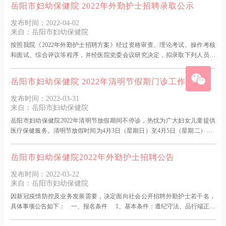
岳阳市妇幼保健院 2022年外勤护士招聘录取公示
截图保存结果，进入医院和诊区时主动扫场所码，配合工作人员查验健康
码、行程码。 &
发布时间：2022-04-02
来自：岳阳市妇幼保健院
按照我院《2022年外勤护士招聘方案》经过资格审查、理论考试、操作考核
和面试、综合评议等程序，并经医院党委会议研究决定，拟录取下列人员。
现进行公示（排名不分先后）。易子娟胡 婷曾芷滢胡文倩许 晶刘 曼周 汨
姚 静闾婉婷万 宇孙 职汤雯雯戴曦子黄 倩张非凡王亚平陈四燕李荷萍 欢迎广
岳阳市妇幼保健院 2022年清明节假期门诊工作安排
大干部群众反映和举报本次招聘过
发布时间：2022-03-31
来自：岳阳市妇幼保健院
岳阳市妇幼保健院2022年清明节放假期间不停诊，热忱为广大妇女儿童提供
医疗保健服务。清明节放假时间为4月3日（星期日）至4月5日（星期二），4
月2日（星期六）正常上班。医院安排4月3日至4月5日全天门诊。来院当日，
请您及陪诊家属提前扫描“岳阳市妇幼保健院”流调二维码，并截图保存结果，
岳阳市妇幼保健院2022年外勤护士招聘公告
进入医院和诊区时主动向工作人员出示。 操作提示：微信扫描流调二维
码，如实填写流调
发布时间：2022-03-22
来自：岳阳市妇幼保健院
因新冠疫情防控及业务发展需要，决定面向社会公开招聘外勤护士若干名，
具体事项公告如下： 一、报名条件 1、基本条件：遵纪守法、品行端正、
身体健康，具有履行护理岗位职责的能力。2、学历条件：全日制护理或助产