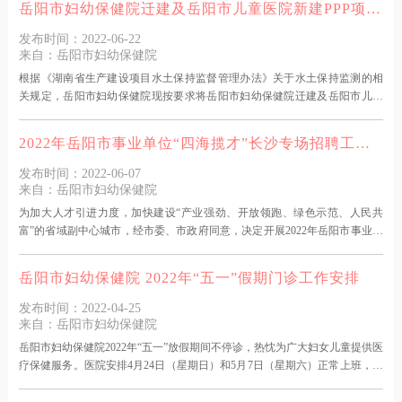
岳阳市妇幼保健院迁建及岳阳市儿童医院新建PPP项目水土流失监测报告公示公告
发布时间：2022-06-22
来自：岳阳市妇幼保健院
根据《湖南省生产建设项目水土保持监督管理办法》关于水土保持监测的相
关规定，岳阳市妇幼保健院现按要求将岳阳市妇幼保健院迁建及岳阳市儿童
医院新建PPP项目水土保持监测报告进行公示，公示内容如下∶ 1、水土保持
监测报告时间段∶2019年第一季度-2022年第一季度见附件）。 2、水土保持
2022年岳阳市事业单位“四海揽才”长沙专场招聘工作人员公告
监测单位∶湖南东昱工程咨询有限公司 联系
发布时间：2022-06-07
来自：岳阳市妇幼保健院
为加大人才引进力度，加快建设“产业强劲、开放领跑、绿色示范、人民共
富”的省域副中心城市，经市委、市政府同意，决定开展2022年岳阳市事业单
位“四海揽才”长沙专场招聘活动，面向社会公开招聘一批高层次和急需紧缺优
秀人才。一、招聘原则坚持德才兼备的用人标准，坚持公开平等、竞争择
岳阳市妇幼保健院 2022年“五一”假期门诊工作安排
优、考试与考核相结合的招聘原则。二、招聘岗位、计划及要求本次共计招
聘各类事业单位人才826名（市直事业单位307名，县市区事业单
发布时间：2022-04-25
来自：岳阳市妇幼保健院
岳阳市妇幼保健院2022年“五一”放假期间不停诊，热忱为广大妇女儿童提供医
疗保健服务。医院安排4月24日（星期日）和5月7日（星期六）正常上班，所
有专科专家门诊均正常开放，4月30日至5月4日（星期六至星期三）全天门
诊。来院当日，请您及陪诊家属提前扫描“岳阳市妇幼保健院”流调二维码，并